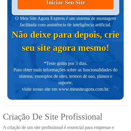
Iniciar Seu Site
O Meu Site Agora Express é um sistema de montagem
facilitada com assistência de inteligência artificial.
Não deixe para depois, crie
seu site agora mesmo!
*Teste grátis por 3 dias.
Para obter mais informações sobre as funcionalidades do
sistema, exemplos de sites, termos de uso, planos e
suporte,
visite nosso site em
www.meusiteagora.com.br
.
Criação De Site Profissional
A criação de um site profissional é essencial para empresas e