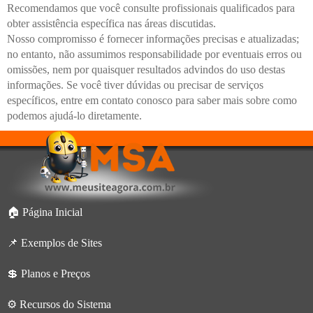
Recomendamos que você consulte profissionais qualificados para
obter assistência específica nas áreas discutidas.
Nosso compromisso é fornecer informações precisas e atualizadas;
no entanto, não assumimos responsabilidade por eventuais erros ou
omissões, nem por quaisquer resultados advindos do uso destas
informações. Se você tiver dúvidas ou precisar de serviços
específicos, entre em contato conosco para saber mais sobre como
podemos ajudá-lo diretamente.
🏠 Página Inicial
📌 Exemplos de Sites
💲 Planos e Preços
⚙️ Recursos do Sistema