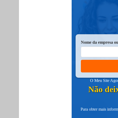
Nome da empresa ou
O Meu Site Agora
Não deix
Para obter mais inform