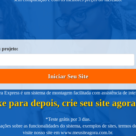
Teste Grátis*
Faça o teste e surpreenda-se!
 projeto:
Iniciar Seu Site
 Express é um sistema de montagem facilitada com assistência de intelig
e para depois, crie seu site ago
*Teste grátis por 3 dias.
ações sobre as funcionalidades do sistema, exemplos de sites, termos de
visite nosso site em
www.meusiteagora.com.br
.