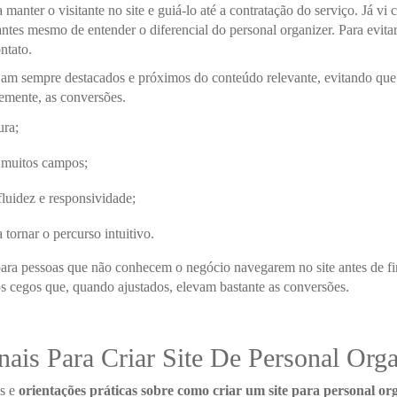
 manter o visitante no site e guiá-lo até a contratação do serviço. Já 
 antes mesmo de entender o diferencial do personal organizer. Para evita
ntato.
jam sempre destacados e próximos do conteúdo relevante, evitando que o
temente, as conversões.
ura;
m muitos campos;
 fluidez e responsividade;
 tornar o percurso intuitivo.
para pessoas que não conhecem o negócio navegarem no site antes de fi
os cegos que, quando ajustados, elevam bastante as conversões.
nais Para Criar Site De Personal Orga
as e
orientações práticas sobre como criar um site para personal or