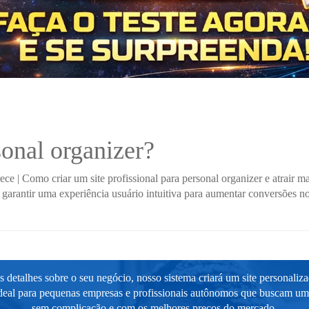
sonal organizer?
rece
|
Como criar um site profissional para personal organizer e atrair ma
arantir uma experiência usuário intuitiva para aumentar conversões no
 detalhes sobre o seu negócio, nosso sistema criará um site personaliz
ideal para pequenas empresas e profissionais autônomos que buscam um s
sem complicação e com os melhores preços do mercado.