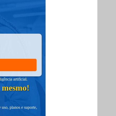
ência artificial.
ra mesmo!
 uso, planos e suporte,