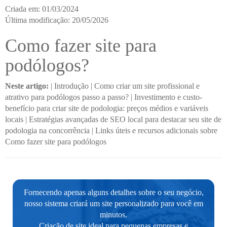
Criada em: 01/03/2024
Última modificação: 20/05/2026
Como fazer site para
podólogos?
Neste artigo:
|
Introdução
|
Como criar um site profissional e
atrativo para podólogos passo a passo?
|
Investimento e custo-
benefício para criar site de podologia: preços médios e variáveis
locais
|
Estratégias avançadas de SEO local para destacar seu site de
podologia na concorrência
|
Links úteis e recursos adicionais sobre
Como fazer site para podólogos
Fornecendo apenas alguns detalhes sobre o seu negócio,
nosso sistema criará um site personalizado para você em
minutos.
Criação de site ideal para pequenas empresas e