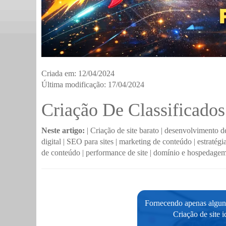
Criada em: 12/04/2024
Última modificação: 17/04/2024
Criação De Classificado
Neste artigo:
|
Criação de site barato
|
desenvolvimento de
digital
|
SEO para sites
|
marketing de conteúdo
|
estratég
de conteúdo
|
performance de site
|
domínio e hospedage
Fornecendo apenas alguns
Criação de site 