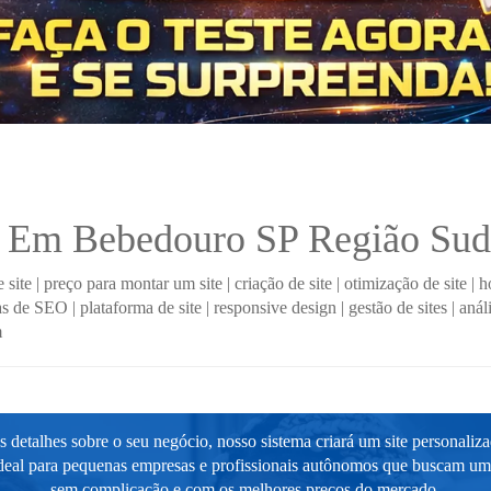
s Em Bebedouro SP Região Sud
 site
|
preço para montar um site
|
criação de site
|
otimização de site
|
h
ias de SEO
|
plataforma de site
|
responsive design
|
gestão de sites
|
anál
m
 detalhes sobre o seu negócio, nosso sistema criará um site personaliz
ideal para pequenas empresas e profissionais autônomos que buscam um s
sem complicação e com os melhores preços do mercado.