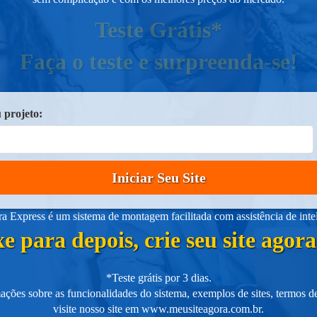
Teste Grátis*
Faça o teste e surpreenda-se!
 projeto:
Iniciar Seu Site
 Express é um sistema de montagem facilitada com assistência de intelig
e para depois, crie seu site ago
*Teste grátis por 3 dias.
ações sobre as funcionalidades do sistema, exemplos de sites, termos de
visite nosso site em
www.meusiteagora.com.br
.