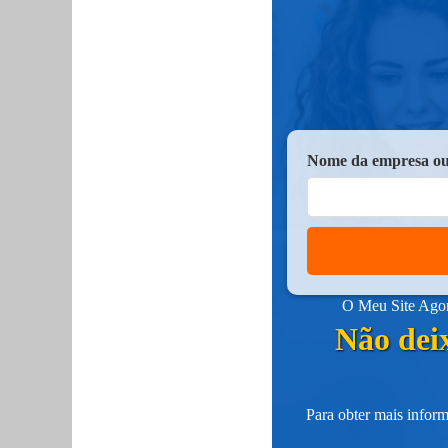
Nome da empresa ou
O Meu Site Agora
Não deix
Para obter mais inform