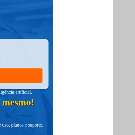
ência artificial.
ra mesmo!
 uso, planos e suporte,