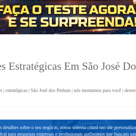
s Estratégicas Em São José D
es
|
estratégicas
|
São José dos Pinhais
|
nós montamos para você
|
desen
 detalhes sobre o seu negócio, nosso sistema criará um site personaliz
ideal para pequenas empresas e profissionais autônomos que buscam um s