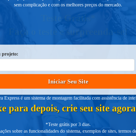
sem complicação e com os melhores preços do mercado.
Teste Grátis*
Faça o teste e surpreenda-se!
 projeto:
Iniciar Seu Site
 Express é um sistema de montagem facilitada com assistência de intelig
e para depois, crie seu site ago
*Teste grátis por 3 dias.
ações sobre as funcionalidades do sistema, exemplos de sites, termos de