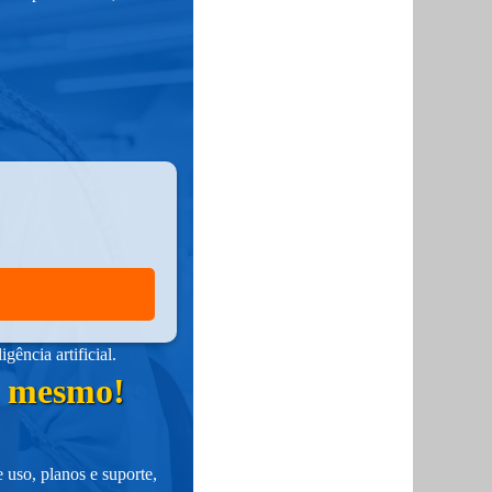
ência artificial.
ra mesmo!
 uso, planos e suporte,