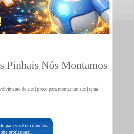
os Pinhais Nós Montamos
volvimento de site
|
preço para montar um site
|
tema
|
ado para você em minutos.
ite profissional,