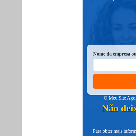
Nome da empresa ou
O Meu Site Agora
Não deix
Para obter mais inform