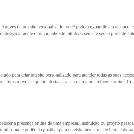
Através de um site personalizado, você poderá expandir seu alcance, co
 design atraente e funcionalidade intuitiva, seu site será a porta de en
parado para criar um site personalizado para atender todas as suas ne
sitivos móveis e que irá destacar a sua marca no ambiente online. Con
belecer a presença online de uma empresa, instituição ou projeto pess
rantir uma experiência positiva para os visitantes. Um site bem elabora