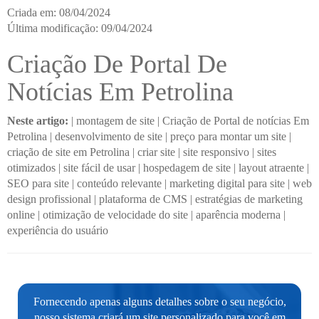
Criada em: 08/04/2024
Última modificação: 09/04/2024
Criação De Portal De
Notícias Em Petrolina
Neste artigo:
|
montagem de site
|
Criação de Portal de notícias Em
Petrolina
|
desenvolvimento de site
|
preço para montar um site
|
criação de site em Petrolina
|
criar site
|
site responsivo
|
sites
otimizados
|
site fácil de usar
|
hospedagem de site
|
layout atraente
|
SEO para site
|
conteúdo relevante
|
marketing digital para site
|
web
design profissional
|
plataforma de CMS
|
estratégias de marketing
online
|
otimização de velocidade do site
|
aparência moderna
|
experiência do usuário
Fornecendo apenas alguns detalhes sobre o seu negócio,
nosso sistema criará um site personalizado para você em