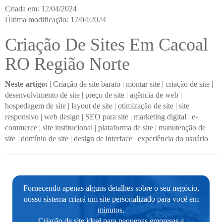
Criada em: 12/04/2024
Última modificação: 17/04/2024
Criação De Sites Em Cacoal
RO Região Norte
Neste artigo:
|
Criação de site barato
|
montar site
|
criação de site
|
desenvolvimento de site
|
preço de site
|
agência de web
|
hospedagem de site
|
layout de site
|
otimização de site
|
site
responsivo
|
web design
|
SEO para site
|
marketing digital
|
e-
commerce
|
site institucional
|
plataforma de site
|
manutenção de
site
|
domínio de site
|
design de interface
|
experiência do usuário
Fornecendo apenas alguns detalhes sobre o seu negócio,
nosso sistema criará um site personalizado para você em
minutos.
Criação de site ideal para pequenas empresas e