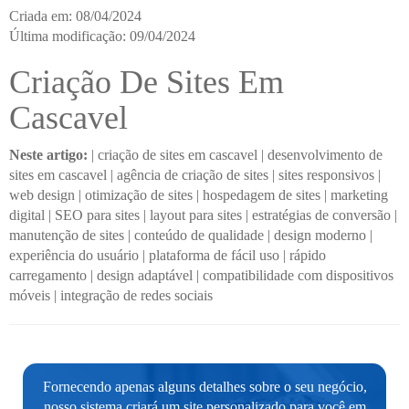
Criada em: 08/04/2024
Última modificação: 09/04/2024
Criação De Sites Em
Cascavel
Neste artigo:
|
criação de sites em cascavel
|
desenvolvimento de
sites em cascavel
|
agência de criação de sites
|
sites responsivos
|
web design
|
otimização de sites
|
hospedagem de sites
|
marketing
digital
|
SEO para sites
|
layout para sites
|
estratégias de conversão
|
manutenção de sites
|
conteúdo de qualidade
|
design moderno
|
experiência do usuário
|
plataforma de fácil uso
|
rápido
carregamento
|
design adaptável
|
compatibilidade com dispositivos
móveis
|
integração de redes sociais
Fornecendo apenas alguns detalhes sobre o seu negócio,
nosso sistema criará um site personalizado para você em