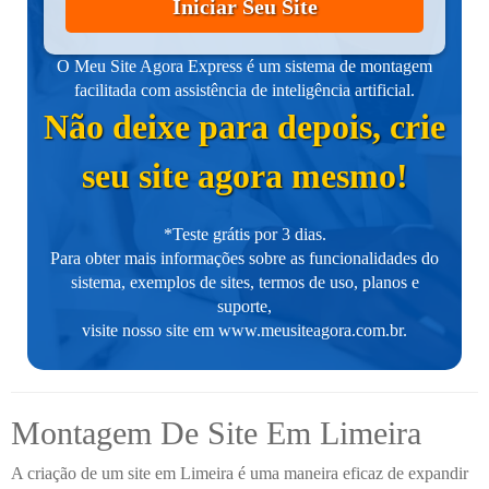
Iniciar Seu Site
O Meu Site Agora Express é um sistema de montagem
facilitada com assistência de inteligência artificial.
Não deixe para depois, crie
seu site agora mesmo!
*Teste grátis por 3 dias.
Para obter mais informações sobre as funcionalidades do
sistema, exemplos de sites, termos de uso, planos e
suporte,
visite nosso site em
www.meusiteagora.com.br
.
Montagem De Site Em Limeira
A criação de um site em Limeira é uma maneira eficaz de expandir