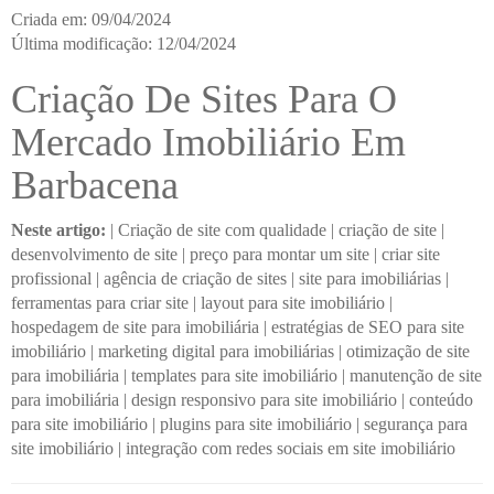
Criada em: 09/04/2024
Última modificação: 12/04/2024
Criação De Sites Para O
Mercado Imobiliário Em
Barbacena
Neste artigo:
|
Criação de site com qualidade
|
criação de site
|
desenvolvimento de site
|
preço para montar um site
|
criar site
profissional
|
agência de criação de sites
|
site para imobiliárias
|
ferramentas para criar site
|
layout para site imobiliário
|
hospedagem de site para imobiliária
|
estratégias de SEO para site
imobiliário
|
marketing digital para imobiliárias
|
otimização de site
para imobiliária
|
templates para site imobiliário
|
manutenção de site
para imobiliária
|
design responsivo para site imobiliário
|
conteúdo
para site imobiliário
|
plugins para site imobiliário
|
segurança para
site imobiliário
|
integração com redes sociais em site imobiliário