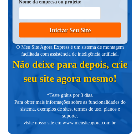
Nome da empresa ou projeto:
Iniciar Seu Site
O Meu Site Agora Express é um sistema de montagem
facilitada com assistência de inteligência artificial.
Não deixe para depois, crie
seu site agora mesmo!
*Teste grátis por 3 dias.
Para obter mais informações sobre as funcionalidades do
sistema, exemplos de sites, termos de uso, planos e
suporte,
visite nosso site em
www.meusiteagora.com.br
.