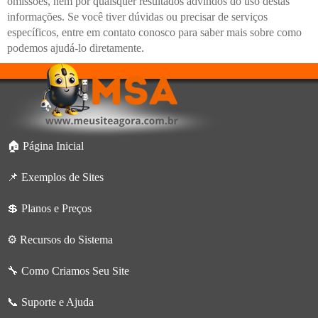
omissões, nem por quaisquer resultados advindos do uso destas
informações. Se você tiver dúvidas ou precisar de serviços
específicos, entre em contato conosco para saber mais sobre como
podemos ajudá-lo diretamente.
🏠 Página Inicial
📌 Exemplos de Sites
💲 Planos e Preços
⚙️ Recursos do Sistema
🔧 Como Criamos Seu Site
📞 Suporte e Ajuda