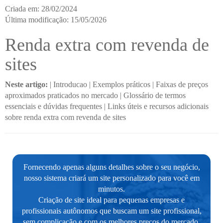
Criada em: 28/02/2024
Última modificação: 15/05/2026
Renda extra com revenda de
sites
Neste artigo:
|
Introducao
|
Exemplos práticos
|
Faixas de preços
aproximados praticados no mercado
|
Glossário de termos
essenciais e dúvidas frequentes
|
Links úteis e recursos adicionais
sobre renda extra com revenda de sites
Fornecendo apenas alguns detalhes sobre o seu negócio,
nosso sistema criará um site personalizado para você em
minutos.
Criação de site ideal para pequenas empresas e
profissionais autônomos que buscam um site profissional,
sem complicação e com os melhores preços do mercado.