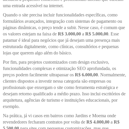
uma entrada acessível na internet.
Quando o site precisa incluir funcionalidades específicas, como
formulários avançados, integração com sistemas de pagamento ou
páginas dinâmicas, o preço tende a subir. Nesse caso, é comum que
os valores estejam na faixa de
R$ 3.000,00
a
R$ 5.000,00
. Esse
patamar é ideal para negócios que já desejam uma presença mais
estruturada digitalmente, como clínicas, consultórios e pequenas
lojas que querem algo além do básico.
Por fim, para projetos customizados com design exclusivo,
funcionalidades complexas e otimização SEO aprofundada, os
preços podem facilmente ultrapassar os
R$ 6.000,00
. Normalmente,
clientes dispostos a investir nessa categoria são empresas ou
profissionais que enxergam o site como ferramenta estratégica e
desejam retorno qualificado a médio prazo. Isso inclui escritórios de
arquitetura, agências de turismo e instituições educacionais, por
exemplo.
Na prática, já vi casos em bairros como Jardins e Moema onde
revendedores fecharam contratos por volta de
R$ 4.000,00
a
R$
5.500,00
para sites com pequenas customizações, mas que