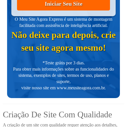
Iniciar Seu Site
O Meu Site Agora Express é um sistema de montagem
facilitada com assistência de inteligência artificial.
Não deixe para depois, crie
seu site agora mesmo!
*Teste grátis por 3 dias.
Para obter mais informações sobre as funcionalidades do
sistema, exemplos de sites, termos de uso, planos e
suporte,
visite nosso site em
www.meusiteagora.com.br
.
Criação De Site Com Qualidade
A criação de um site com qualidade requer atenção aos detalhes,