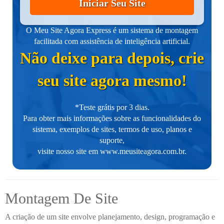
Iniciar Seu Site
O Meu Site Agora Express é um sistema de montagem
facilitada com assistência de inteligência artificial.
Não deixe para depois, crie
seu site agora mesmo!
*Teste grátis por 3 dias.
Para obter mais informações sobre as funcionalidades do
sistema, exemplos de sites, termos de uso, planos e
suporte,
visite nosso site em
www.meusiteagora.com.br
.
Montagem De Site
A criação de um site envolve planejamento, design, programação e