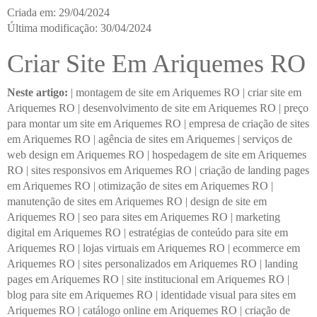
Criada em: 29/04/2024
Última modificação: 30/04/2024
Criar Site Em Ariquemes RO
Neste artigo:
|
montagem de site em Ariquemes RO
|
criar site em
Ariquemes RO
|
desenvolvimento de site em Ariquemes RO
|
preço
para montar um site em Ariquemes RO
|
empresa de criação de sites
em Ariquemes RO
|
agência de sites em Ariquemes
|
serviços de
web design em Ariquemes RO
|
hospedagem de site em Ariquemes
RO
|
sites responsivos em Ariquemes RO
|
criação de landing pages
em Ariquemes RO
|
otimização de sites em Ariquemes RO
|
manutenção de sites em Ariquemes RO
|
design de site em
Ariquemes RO
|
seo para sites em Ariquemes RO
|
marketing
digital em Ariquemes RO
|
estratégias de conteúdo para site em
Ariquemes RO
|
lojas virtuais em Ariquemes RO
|
ecommerce em
Ariquemes RO
|
sites personalizados em Ariquemes RO
|
landing
pages em Ariquemes RO
|
site institucional em Ariquemes RO
|
blog para site em Ariquemes RO
|
identidade visual para sites em
Ariquemes RO
|
catálogo online em Ariquemes RO
|
criação de