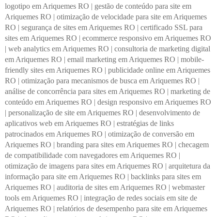
logotipo em Ariquemes RO
|
gestão de conteúdo para site em
Ariquemes RO
|
otimização de velocidade para site em Ariquemes
RO
|
segurança de sites em Ariquemes RO
|
certificado SSL para
sites em Ariquemes RO
|
ecommerce responsivo em Ariquemes RO
|
web analytics em Ariquemes RO
|
consultoria de marketing digital
em Ariquemes RO
|
email marketing em Ariquemes RO
|
mobile-
friendly sites em Ariquemes RO
|
publicidade online em Ariquemes
RO
|
otimização para mecanismos de busca em Ariquemes RO
|
análise de concorrência para sites em Ariquemes RO
|
marketing de
conteúdo em Ariquemes RO
|
design responsivo em Ariquemes RO
|
personalização de site em Ariquemes RO
|
desenvolvimento de
aplicativos web em Ariquemes RO
|
estratégias de links
patrocinados em Ariquemes RO
|
otimização de conversão em
Ariquemes RO
|
branding para sites em Ariquemes RO
|
checagem
de compatibilidade com navegadores em Ariquemes RO
|
otimização de imagens para sites em Ariquemes RO
|
arquitetura da
informação para site em Ariquemes RO
|
backlinks para sites em
Ariquemes RO
|
auditoria de sites em Ariquemes RO
|
webmaster
tools em Ariquemes RO
|
integração de redes sociais em site de
Ariquemes RO
|
relatórios de desempenho para site em Ariquemes