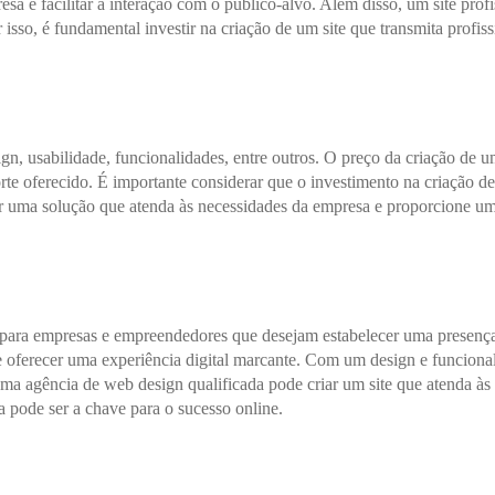
resa e facilitar a interação com o público-alvo. Além disso, um site pro
 isso, é fundamental investir na criação de um site que transmita profis
gn, usabilidade, funcionalidades, entre outros. O preço da criação de 
orte oferecido. É importante considerar que o investimento na criação 
ar uma solução que atenda às necessidades da empresa e proporcione um
ara empresas e empreendedores que desejam estabelecer uma presença on
e oferecer uma experiência digital marcante. Com um design e funciona
 agência de web design qualificada pode criar um site que atenda às ne
da pode ser a chave para o sucesso online.