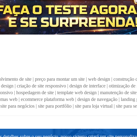
lvimento de site
|
preço para montar um site
|
web design
|
construção 
 design
|
criação de site responsivo
|
design de interface
|
otimização de 
ponsivo
|
hospedagem de site
|
template web design
|
manutenção de site
temas web
|
ecommerce plataforma web
|
design de navegação
|
landing
|
site para negócios
|
site para portfólio
|
site para loja virtual
|
site para s
 detalhes sobre o seu negócio, nosso sistema criará um site personaliz