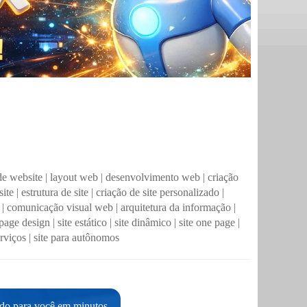
de website
|
layout web
|
desenvolvimento web
|
criação
site
|
estrutura de site
|
criação de site personalizado
|
|
comunicação visual web
|
arquitetura da informação
|
 page design
|
site estático
|
site dinâmico
|
site one page
|
erviços
|
site para autônomos
ado para você em minutos.