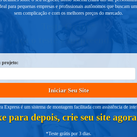
ideal para pequenas empresas e profissionais autônomos que buscam um s
sem complicação e com os melhores preços do mercado.
Teste Grátis*
Faça o teste e surpreenda-se!
 projeto:
Iniciar Seu Site
 Express é um sistema de montagem facilitada com assistência de intelig
e para depois, crie seu site ago
*Teste grátis por 3 dias.