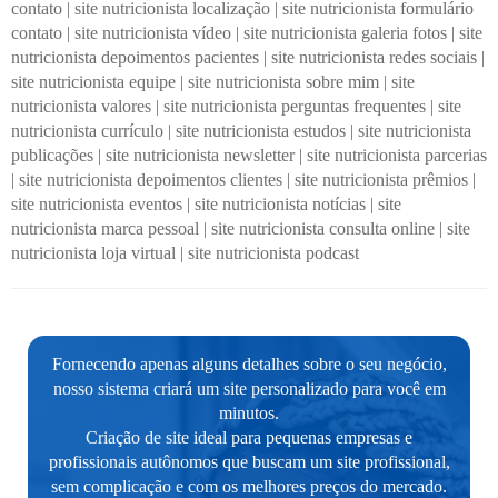
contato
|
site nutricionista localização
|
site nutricionista formulário
contato
|
site nutricionista vídeo
|
site nutricionista galeria fotos
|
site
nutricionista depoimentos pacientes
|
site nutricionista redes sociais
|
site nutricionista equipe
|
site nutricionista sobre mim
|
site
nutricionista valores
|
site nutricionista perguntas frequentes
|
site
nutricionista currículo
|
site nutricionista estudos
|
site nutricionista
publicações
|
site nutricionista newsletter
|
site nutricionista parcerias
|
site nutricionista depoimentos clientes
|
site nutricionista prêmios
|
site nutricionista eventos
|
site nutricionista notícias
|
site
nutricionista marca pessoal
|
site nutricionista consulta online
|
site
nutricionista loja virtual
|
site nutricionista podcast
Fornecendo apenas alguns detalhes sobre o seu negócio,
nosso sistema criará um site personalizado para você em
minutos.
Criação de site ideal para pequenas empresas e
profissionais autônomos que buscam um site profissional,
sem complicação e com os melhores preços do mercado.