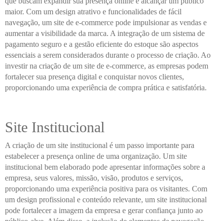
que buscam expandir sua presença online e alcançar um público
maior. Com um design atrativo e funcionalidades de fácil
navegação, um site de e-commerce pode impulsionar as vendas e
aumentar a visibilidade da marca. A integração de um sistema de
pagamento seguro e a gestão eficiente do estoque são aspectos
essenciais a serem considerados durante o processo de criação. Ao
investir na criação de um site de e-commerce, as empresas podem
fortalecer sua presença digital e conquistar novos clientes,
proporcionando uma experiência de compra prática e satisfatória.
Site Institucional
A criação de um site institucional é um passo importante para
estabelecer a presença online de uma organização. Um site
institucional bem elaborado pode apresentar informações sobre a
empresa, seus valores, missão, visão, produtos e serviços,
proporcionando uma experiência positiva para os visitantes. Com
um design profissional e conteúdo relevante, um site institucional
pode fortalecer a imagem da empresa e gerar confiança junto ao