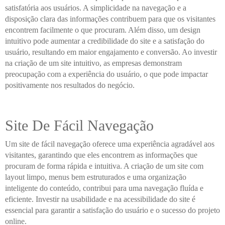
satisfatória aos usuários. A simplicidade na navegação e a
disposição clara das informações contribuem para que os visitantes
encontrem facilmente o que procuram. Além disso, um design
intuitivo pode aumentar a credibilidade do site e a satisfação do
usuário, resultando em maior engajamento e conversão. Ao investir
na criação de um site intuitivo, as empresas demonstram
preocupação com a experiência do usuário, o que pode impactar
positivamente nos resultados do negócio.
Site De Fácil Navegação
Um site de fácil navegação oferece uma experiência agradável aos
visitantes, garantindo que eles encontrem as informações que
procuram de forma rápida e intuitiva. A criação de um site com
layout limpo, menus bem estruturados e uma organização
inteligente do conteúdo, contribui para uma navegação fluída e
eficiente. Investir na usabilidade e na acessibilidade do site é
essencial para garantir a satisfação do usuário e o sucesso do projeto
online.