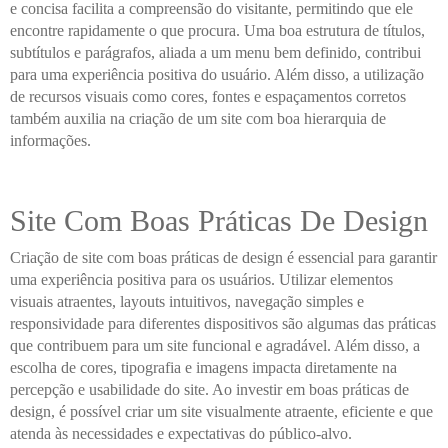
e concisa facilita a compreensão do visitante, permitindo que ele
encontre rapidamente o que procura. Uma boa estrutura de títulos,
subtítulos e parágrafos, aliada a um menu bem definido, contribui
para uma experiência positiva do usuário. Além disso, a utilização
de recursos visuais como cores, fontes e espaçamentos corretos
também auxilia na criação de um site com boa hierarquia de
informações.
Site Com Boas Práticas De Design
Criação de site com boas práticas de design é essencial para garantir
uma experiência positiva para os usuários. Utilizar elementos
visuais atraentes, layouts intuitivos, navegação simples e
responsividade para diferentes dispositivos são algumas das práticas
que contribuem para um site funcional e agradável. Além disso, a
escolha de cores, tipografia e imagens impacta diretamente na
percepção e usabilidade do site. Ao investir em boas práticas de
design, é possível criar um site visualmente atraente, eficiente e que
atenda às necessidades e expectativas do público-alvo.