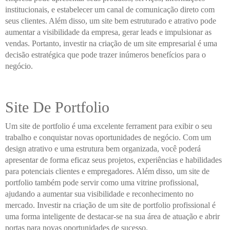
institucionais, e estabelecer um canal de comunicação direto com
seus clientes. Além disso, um site bem estruturado e atrativo pode
aumentar a visibilidade da empresa, gerar leads e impulsionar as
vendas. Portanto, investir na criação de um site empresarial é uma
decisão estratégica que pode trazer inúmeros benefícios para o
negócio.
Site De Portfolio
Um site de portfolio é uma excelente ferrament para exibir o seu
trabalho e conquistar novas oportunidades de negócio. Com um
design atrativo e uma estrutura bem organizada, você poderá
apresentar de forma eficaz seus projetos, experiências e habilidades
para potenciais clientes e empregadores. Além disso, um site de
portfolio também pode servir como uma vitrine profissional,
ajudando a aumentar sua visibilidade e reconhecimento no
mercado. Investir na criação de um site de portfolio profissional é
uma forma inteligente de destacar-se na sua área de atuação e abrir
portas para novas oportunidades de sucesso.