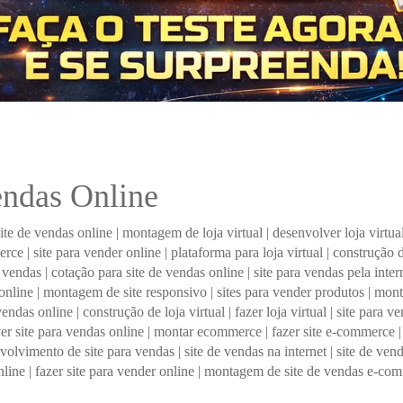
ndas Online
site de vendas online
|
montagem de loja virtual
|
desenvolver loja virtua
erce
|
site para vender online
|
plataforma para loja virtual
|
construção d
e vendas
|
cotação para site de vendas online
|
site para vendas pela inter
online
|
montagem de site responsivo
|
sites para vender produtos
|
mont
vendas online
|
construção de loja virtual
|
fazer loja virtual
|
site para v
er site para vendas online
|
montar ecommerce
|
fazer site e-commerce
volvimento de site para vendas
|
site de vendas na internet
|
site de ven
nline
|
fazer site para vender online
|
montagem de site de vendas e-co