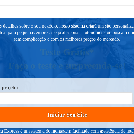
 detalhes sobre o seu negócio, nosso sistema criará um site personaliz
ideal para pequenas empresas e profissionais autônomos que buscam um s
sem complicação e com os melhores preços do mercado.
Teste Grátis*
Faça o teste e surpreenda-se!
 projeto:
Iniciar Seu Site
 Express é um sistema de montagem facilitada com assistência de intelig