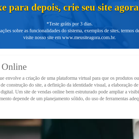
e para depois, crie seu site ago
*Teste grátis por 3 dias.
ações sobre as funcionalidades do sistema, exemplos de sites, termos de
visite nosso site em
www.meusiteagora.com.br
.
 Online
e envolve a criação de uma plataforma virtual para que os produtos o
a de construção do site, a definição da identidade visual, a elaboração 
igital. Um site de vendas online bem estruturado pode ampliar a visibil
imento depende de um planejamento sólido, do uso de ferramentas adeq