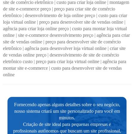
site de comércio eletrônico
|
custo para criar loja online
|
montagem
de site e-commerce preço
|
preço para criar site de comércio
eletrônico
|
desenvolvimento de loja online preço
|
custo para criar
loja virtual online
|
preço para desenvolver site de vendas online
|
agência para criar loja online preço
|
custo para montar loja virtual
online
|
site e-commerce desenvolvimento preço
|
agência para criar
site de vendas online
|
preço para desenvolver site de comércio
eletrônico
|
agência para desenvolver loja virtual online
|
criar site
de vendas online preço
|
desenvolvimento de site de comércio
eletrônico custo
|
preço para criar loja virtual online
|
agência para
montar site e-commerce
|
custo para desenvolver site de vendas
online
Fornecendo apenas alguns detalhes sobre o seu negócio,
nosso sistema criará um site personalizado para você em
minutos.
Criação de site ideal para pequenas empresas e
profissionais autônomos que buscam um site profissional,