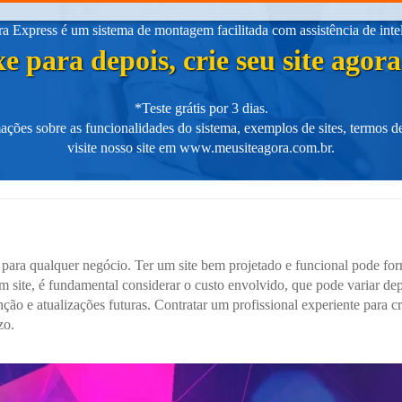
 Express é um sistema de montagem facilitada com assistência de intelig
e para depois, crie seu site ago
*Teste grátis por 3 dias.
ações sobre as funcionalidades do sistema, exemplos de sites, termos de
visite nosso site em
www.meusiteagora.com.br
.
para qualquer negócio. Ter um site bem projetado e funcional pode forn
m site, é fundamental considerar o custo envolvido, que pode variar 
ão e atualizações futuras. Contratar um profissional experiente para cr
zo.