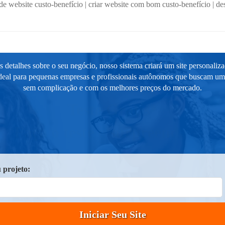
e website custo-benefício
|
criar website com bom custo-benefício
|
de
 detalhes sobre o seu negócio, nosso sistema criará um site personaliz
ideal para pequenas empresas e profissionais autônomos que buscam um s
sem complicação e com os melhores preços do mercado.
Teste Grátis*
Faça o teste e surpreenda-se!
 projeto:
Iniciar Seu Site