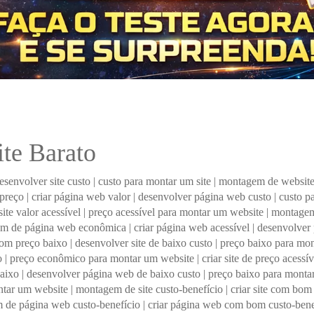
te Barato
esenvolver site custo
|
custo para montar um site
|
montagem de website
preço
|
criar página web valor
|
desenvolver página web custo
|
custo p
te valor acessível
|
preço acessível para montar um website
|
montagem
m de página web econômica
|
criar página web acessível
|
desenvolver
 com preço baixo
|
desenvolver site de baixo custo
|
preço baixo para mon
o
|
preço econômico para montar um website
|
criar site de preço acessív
baixo
|
desenvolver página web de baixo custo
|
preço baixo para mont
ntar um website
|
montagem de site custo-benefício
|
criar site com bom
 de página web custo-benefício
|
criar página web com bom custo-bene