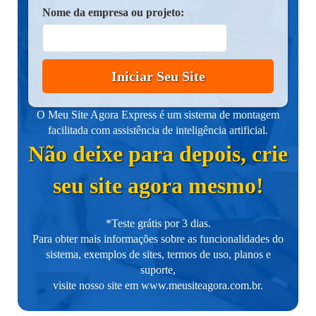
Nome da empresa ou projeto:
Iniciar Seu Site
O Meu Site Agora Express é um sistema de montagem
facilitada com assistência de inteligência artificial.
Não deixe para depois, crie
seu site agora mesmo!
*Teste grátis por 3 dias.
Para obter mais informações sobre as funcionalidades do
sistema, exemplos de sites, termos de uso, planos e
suporte,
visite nosso site em
www.meusiteagora.com.br
.