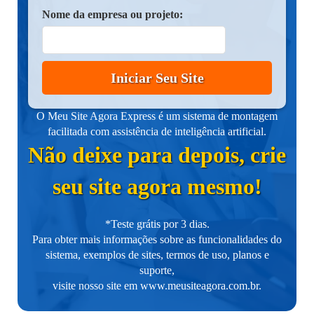
Nome da empresa ou projeto:
Iniciar Seu Site
O Meu Site Agora Express é um sistema de montagem
facilitada com assistência de inteligência artificial.
Não deixe para depois, crie
seu site agora mesmo!
*Teste grátis por 3 dias.
Para obter mais informações sobre as funcionalidades do
sistema, exemplos de sites, termos de uso, planos e
suporte,
visite nosso site em
www.meusiteagora.com.br
.