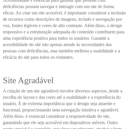
Acessibilidade é essencial para garantir que pessoas com
deficiências possam navegar e interagir com um site de forma
eficaz. Ao criar um site acessível, é importante considerar a inclusão
de recursos como descrições de imagens, teclado e navegação por
voz, fontes legíveis e cores de alto contraste. Além disso, o design
responsivo e a estruturação adequada do conteúdo contribuem para
uma experiência positiva para todos os usuários. Garantir a
acessibilidade do site não apenas atende às necessidades das
pessoas com deficiências, mas também melhora a usabilidade e a
eficácia do site para todos os visitantes.
Site Agradável
A criação de um site agradável envolve diversos aspectos, desde a
escolha do layout e das cores até a usabilidade e a experiência do
usuário. É de extrema importância que o design seja atraente e
funcional, proporcionando uma navegação intuitiva e agradável.
Além disso, é essencial considerar a responsividade do site,
garantindo que ele seja acessível em dispositivos móveis. Outro
ponto crucial é o conteúdo, que deve ser relevante, atrativo e bem