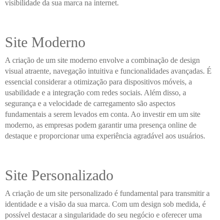
visibilidade da sua marca na internet.
Site Moderno
A criação de um site moderno envolve a combinação de design
visual atraente, navegação intuitiva e funcionalidades avançadas. É
essencial considerar a otimização para dispositivos móveis, a
usabilidade e a integração com redes sociais. Além disso, a
segurança e a velocidade de carregamento são aspectos
fundamentais a serem levados em conta. Ao investir em um site
moderno, as empresas podem garantir uma presença online de
destaque e proporcionar uma experiência agradável aos usuários.
Site Personalizado
A criação de um site personalizado é fundamental para transmitir a
identidade e a visão da sua marca. Com um design sob medida, é
possível destacar a singularidade do seu negócio e oferecer uma