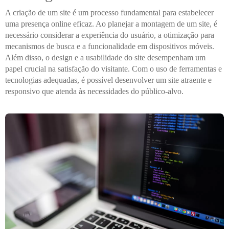
A criação de um site é um processo fundamental para estabelecer
uma presença online eficaz. Ao planejar a montagem de um site, é
necessário considerar a experiência do usuário, a otimização para
mecanismos de busca e a funcionalidade em dispositivos móveis.
Além disso, o design e a usabilidade do site desempenham um
papel crucial na satisfação do visitante. Com o uso de ferramentas e
tecnologias adequadas, é possível desenvolver um site atraente e
responsivo que atenda às necessidades do público-alvo.