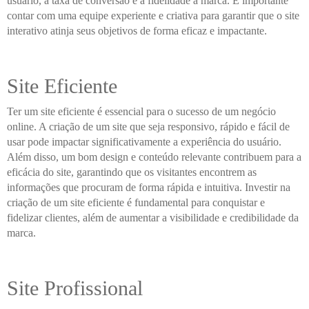
usuário, a taxa de conversão e a fidelidade à marca. É importante
contar com uma equipe experiente e criativa para garantir que o site
interativo atinja seus objetivos de forma eficaz e impactante.
Site Eficiente
Ter um site eficiente é essencial para o sucesso de um negócio
online. A criação de um site que seja responsivo, rápido e fácil de
usar pode impactar significativamente a experiência do usuário.
Além disso, um bom design e conteúdo relevante contribuem para a
eficácia do site, garantindo que os visitantes encontrem as
informações que procuram de forma rápida e intuitiva. Investir na
criação de um site eficiente é fundamental para conquistar e
fidelizar clientes, além de aumentar a visibilidade e credibilidade da
marca.
Site Profissional