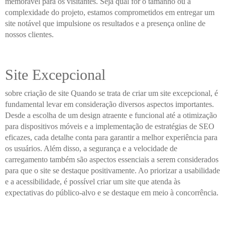
memorável para os visitantes. Seja qual for o tamanho ou a
complexidade do projeto, estamos comprometidos em entregar um
site notável que impulsione os resultados e a presença online de
nossos clientes.
Site Excepcional
sobre criação de site Quando se trata de criar um site excepcional, é
fundamental levar em consideração diversos aspectos importantes.
Desde a escolha de um design atraente e funcional até a otimização
para dispositivos móveis e a implementação de estratégias de SEO
eficazes, cada detalhe conta para garantir a melhor experiência para
os usuários. Além disso, a segurança e a velocidade de
carregamento também são aspectos essenciais a serem considerados
para que o site se destaque positivamente. Ao priorizar a usabilidade
e a acessibilidade, é possível criar um site que atenda às
expectativas do público-alvo e se destaque em meio à concorrência.