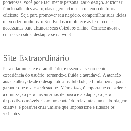
poderosas, você pode facilmente personalizar o design, adicionar
funcionalidades avançadas e gerenciar seu conteúdo de forma
eficiente. Seja para promover seu negócio, compartilhar suas ideias
ou vender produtos, o Site Fantástico oferece as ferramentas
necessárias para alcançar seus objetivos online. Comece agora a
criar o seu site e destaque-se na web!
Site Extraordinário
Para criar um site extraordinário, é essencial se concentrar na
experiência do usuário, tornando-a fluida e agradável. A atenção
aos detalhes, desde o design até a usabilidade, é fundamental para
garantir que o site se destaque. Além disso, é importante considerar
a otimização para mecanismos de busca e a adaptação para
dispositivos móveis. Com um conteúdo relevante e uma abordagem
criativa, é possível criar um site que impressione e fidelize os
visitantes.