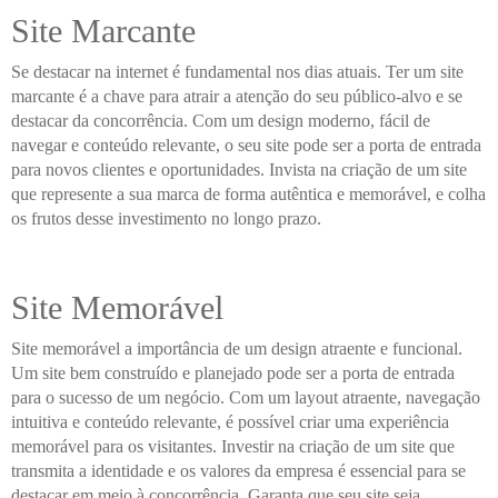
Site Marcante
Se destacar na internet é fundamental nos dias atuais. Ter um site
marcante é a chave para atrair a atenção do seu público-alvo e se
destacar da concorrência. Com um design moderno, fácil de
navegar e conteúdo relevante, o seu site pode ser a porta de entrada
para novos clientes e oportunidades. Invista na criação de um site
que represente a sua marca de forma autêntica e memorável, e colha
os frutos desse investimento no longo prazo.
Site Memorável
Site memorável a importância de um design atraente e funcional.
Um site bem construído e planejado pode ser a porta de entrada
para o sucesso de um negócio. Com um layout atraente, navegação
intuitiva e conteúdo relevante, é possível criar uma experiência
memorável para os visitantes. Investir na criação de um site que
transmita a identidade e os valores da empresa é essencial para se
destacar em meio à concorrência. Garanta que seu site seja