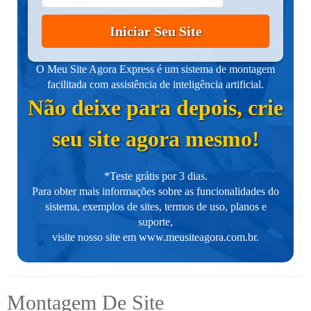
Iniciar Seu Site
O Meu Site Agora Express é um sistema de montagem
facilitada com assistência de inteligência artificial.
Não deixe para depois, crie
seu site agora mesmo!
*Teste grátis por 3 dias.
Para obter mais informações sobre as funcionalidades do
sistema, exemplos de sites, termos de uso, planos e
suporte,
visite nosso site em
www.meusiteagora.com.br
.
Montagem De Site