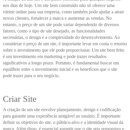
nos dias de hoje. Um site bem construído não só oferece uma
vitrine online para sua empresa, como também pode ajudar a atrair
novos clientes, fortalecer a marca e aumentar as vendas. No
entanto, o preço de um site pode variar dependendo de diversos
fatores, como o tipo de site desejado, as funcionalidades
necessárias, o design e a complexidade do desenvolvimento. Ao
considerar o preço de um site, é importante levar em conta o retorno
sobre o investimento que ele pode proporcionar. Um site bem feito
é um investimento em marketing e pode trazer resultados
significativos a longo prazo. Portanto, é fundamental buscar um
equilíbrio entre o investimento inicial e os benefícios que o site
pode trazer para o seu negócio.
Criar Site
A criação de um site envolve planejamento, design e codificação
para garantir uma experiência amigável ao usuário. É importante
definir os objetivos do site, o público-alvo e a identidade visual da
marca. Além disso, é essencial garantir que o site seja responsivo e