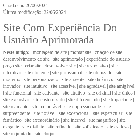
Criada em: 20/06/2024
Última modificação: 22/06/2024
Site Com Experiência Do
Usuário Aprimorada
Neste artigo:
|
montagem de site
|
montar site
|
criação de site
|
desenvolvimento de site
|
site aprimorado
|
experiência do usuário
|
preço site
|
criar site
|
desenvolver site
|
site responsivo
|
site
interativo
|
site eficiente
|
site profissional
|
site otimizado
|
site
moderno
|
site personalizado
|
site atraente
|
site dinâmico
|
site
inovador
|
site intuitivo
|
site acessível
|
site agradável
|
site amigável
|
site funcional
|
site cativante
|
site atrativo
|
site original
|
site único
|
site exclusivo
|
site customizado
|
site diferenciado
|
site impactante
|
site marcante
|
site memorável
|
site impressionante
|
site
surpreendente
|
site notável
|
site excepcional
|
site espetacular
|
site
fantástico
|
site extraordinário
|
site incrível
|
site magnífico
|
site
elegante
|
site distinto
|
site refinado
|
site sofisticado
|
site estiloso
|
site requintado
|
site chique