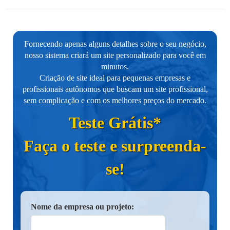
Fornecendo apenas alguns detalhes sobre o seu negócio,
nosso sistema criará um site personalizado para você em
minutos.
Criação de site ideal para pequenas empresas e
profissionais autônomos que buscam um site profissional,
sem complicação e com os melhores preços do mercado.
Teste Grátis*
Faça o teste e surpreenda-
se!
Nome da empresa ou projeto: