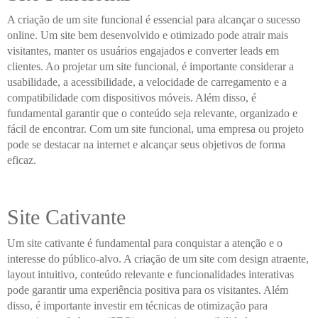
A criação de um site funcional é essencial para alcançar o sucesso
online. Um site bem desenvolvido e otimizado pode atrair mais
visitantes, manter os usuários engajados e converter leads em
clientes. Ao projetar um site funcional, é importante considerar a
usabilidade, a acessibilidade, a velocidade de carregamento e a
compatibilidade com dispositivos móveis. Além disso, é
fundamental garantir que o conteúdo seja relevante, organizado e
fácil de encontrar. Com um site funcional, uma empresa ou projeto
pode se destacar na internet e alcançar seus objetivos de forma
eficaz.
Site Cativante
Um site cativante é fundamental para conquistar a atenção e o
interesse do público-alvo. A criação de um site com design atraente,
layout intuitivo, conteúdo relevante e funcionalidades interativas
pode garantir uma experiência positiva para os visitantes. Além
disso, é importante investir em técnicas de otimização para