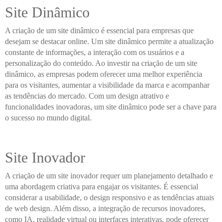
Site Dinâmico
A criação de um site dinâmico é essencial para empresas que
desejam se destacar online. Um site dinâmico permite a atualização
constante de informações, a interação com os usuários e a
personalização do conteúdo. Ao investir na criação de um site
dinâmico, as empresas podem oferecer uma melhor experiência
para os visitantes, aumentar a visibilidade da marca e acompanhar
as tendências do mercado. Com um design atrativo e
funcionalidades inovadoras, um site dinâmico pode ser a chave para
o sucesso no mundo digital.
Site Inovador
A criação de um site inovador requer um planejamento detalhado e
uma abordagem criativa para engajar os visitantes. É essencial
considerar a usabilidade, o design responsivo e as tendências atuais
de web design. Além disso, a integração de recursos inovadores,
como IA, realidade virtual ou interfaces interativas, pode oferecer