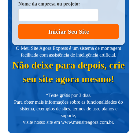
Nome da empresa ou projeto:
Iniciar Seu Site
O Meu Site Agora Express é um sistema de montagem
facilitada com assistência de inteligência artificial.
Não deixe para depois, crie
seu site agora mesmo!
*Teste grátis por 3 dias.
Para obter mais informações sobre as funcionalidades do
sistema, exemplos de sites, termos de uso, planos e
suporte,
visite nosso site em
www.meusiteagora.com.br
.