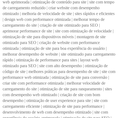
web aprimorada
|
otimização de conteúdo para site
|
site com tempo
de carregamento reduzido
|
criar website com desempenho
otimizado
|
melhoria de velocidade de site
|
sites rápidos e eficientes
|
design web com performance otimizada
|
melhorar tempo de
carregamento do site
|
criação de site otimizado para SEO
|
aprimorar performance de site
|
site com otimização de velocidade
|
otimização de site para dispositivos móveis
|
montagem de site
otimizado para SEO
|
criação de website com performance
otimizada
|
otimização de site para boa experiência do usuário
|
melhorar desempenho de website
|
site otimizado para carregamento
rápido
|
otimização de performance para sites
|
layout web
otimizado para SEO
|
site com alto desempenho
|
otimização de
código de site
|
melhores práticas para desempenho de site
|
site com
performance web otimizada
|
otimização de site para conversão
|
criar site com performance otimizada
|
melhorar velocidade de
carregamento do site
|
otimização de site para ranqueamento
|
sites
com desempenho web otimizado
|
criação de site com bom
desempenho
|
otimização de user experience para site
|
site com
carregamento eficiente
|
otimização de site para performance
|
desenvolvimento de web com desempenho otimizado
|
site com
experiência do usuário aprimorada
|
otimização de site para SEO
|