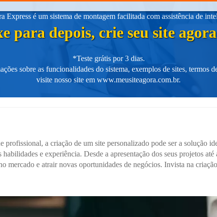
 Express é um sistema de montagem facilitada com assistência de intelig
e para depois, crie seu site ago
*Teste grátis por 3 dias.
ações sobre as funcionalidades do sistema, exemplos de sites, termos de
visite nosso site em
www.meusiteagora.com.br
.
rofissional, a criação de um site personalizado pode ser a solução ide
habilidades e experiência. Desde a apresentação dos seus projetos até a
 mercado e atrair novas oportunidades de negócios. Invista na criação d