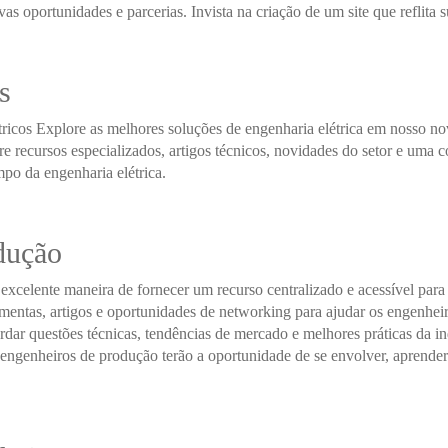
s oportunidades e parcerias. Invista na criação de um site que reflita 
s
létricos Explore as melhores soluções de engenharia elétrica em nosso no
re recursos especializados, artigos técnicos, novidades do setor e uma 
mpo da engenharia elétrica.
dução
xcelente maneira de fornecer um recurso centralizado e acessível para 
rramentas, artigos e oportunidades de networking para ajudar os engenhe
ordar questões técnicas, tendências de mercado e melhores práticas da i
 engenheiros de produção terão a oportunidade de se envolver, aprender