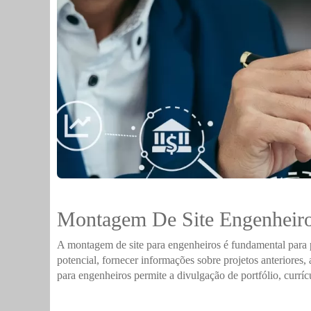
Montagem De Site Engenheir
A montagem de site para engenheiros é fundamental para pr
potencial, fornecer informações sobre projetos anteriores, 
para engenheiros permite a divulgação de portfólio, curríc