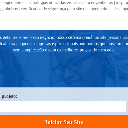
ra engenheiros
|
tecnologias utilizadas em sites para engenheiros
|
inspir
ngenheiros
|
certificados de segurança para site de engenheiros
|
desempe
 detalhes sobre o seu negócio, nosso sistema criará um site personaliz
ideal para pequenas empresas e profissionais autônomos que buscam um s
sem complicação e com os melhores preços do mercado.
Teste Grátis*
Faça o teste e surpreenda-se!
 projeto:
Iniciar Seu Site