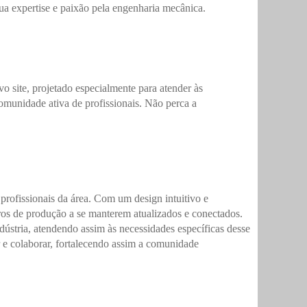
sua expertise e paixão pela engenharia mecânica.
vo site, projetado especialmente para atender às
comunidade ativa de profissionais. Não perca a
profissionais da área. Com um design intuitivo e
iros de produção a se manterem atualizados e conectados.
ndústria, atendendo assim às necessidades específicas desse
 e colaborar, fortalecendo assim a comunidade