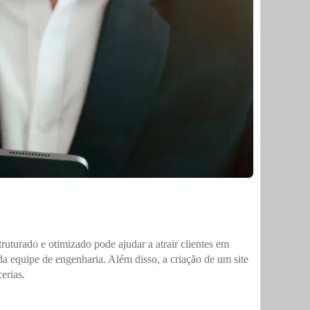
ruturado e otimizado pode ajudar a atrair clientes em
s da equipe de engenharia. Além disso, a criação de um site
erias.